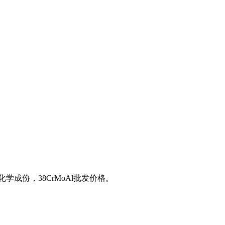
Al化学成份，38CrMoAl批发价格。