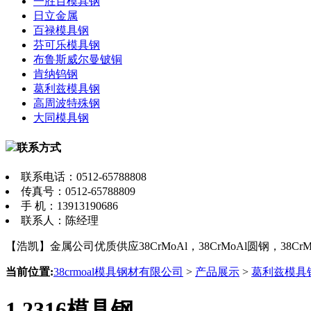
一胜百模具钢
日立金属
百禄模具钢
芬可乐模具钢
布鲁斯威尔曼铍铜
肯纳钨钢
葛利兹模具钢
高周波特殊钢
大同模具钢
联系方式
联系电话：0512-65788808
传真号：0512-65788809
手 机：13913190686
联系人：陈经理
【浩凯】金属公司优质供应38CrMoAl，38CrMoAl圆钢，38CrM
当前位置:
38crmoal模具钢材有限公司
>
产品展示
>
葛利兹模具
1.2316模具钢