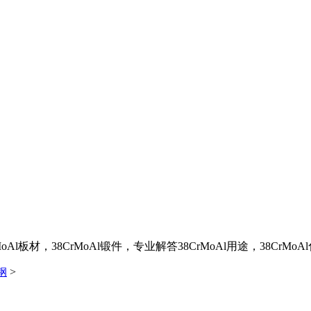
oAl板材，38CrMoAl锻件，专业解答38CrMoAl用途，38CrMo
钢
>